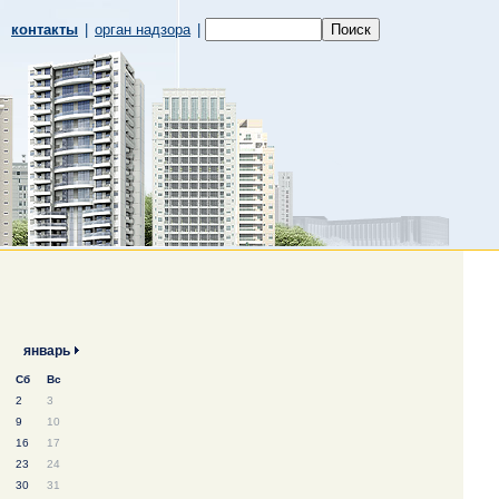
контакты
|
орган надзора
|
январь
Сб
Вс
2
3
9
10
16
17
23
24
30
31