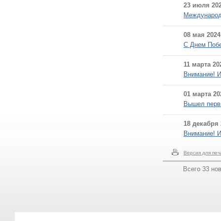
23 июля 202
Международн
08 мая 2024
С Днем Поб
11 марта 20
Внимание! И
01 марта 20
Вышел первы
18 декабря 
Внимание! И
Версия для печ
Всего 33 но
Об объединении
|
Вступление в объединение
|
Реестр членов
|
Саморегул